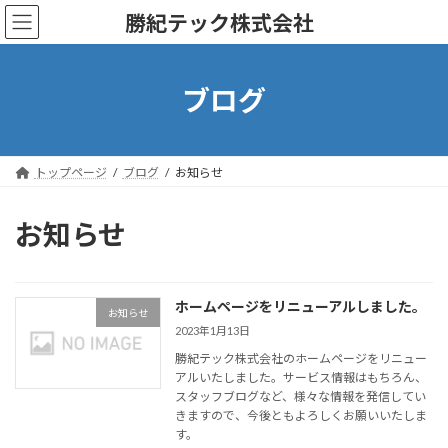
コ
ナ
勝紀テック株式会社
ン
ビ
テ
ゲ
ン
ー
ツ
シ
ブログ
へ
ョ
ス
ン
キ
に
ッ
移
トップページ
ブログ
お知らせ
プ
動
お知らせ
ホームページをリニューアルしました。
お知らせ
2023年1月13日
勝紀テック株式会社のホームページをリニュー
アルいたしました。サービス情報はもちろん、
スタッフブログなど、様々な情報を発信してい
きますので、今後ともよろしくお願いいたしま
す。